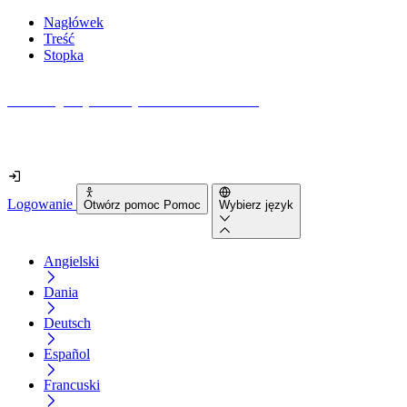
Nagłówek
Treść
Stopka
Jak dostępna jest Twoja strona internetowa?
Dowiedz się w mniej niż 2 minuty
Logowanie
Otwórz pomoc Pomoc
Wybierz język
Angielski
Dania
Deutsch
Español
Francuski