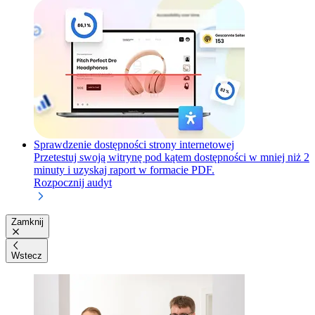
Sprawdzenie dostępności strony internetowej
Przetestuj swoją witrynę pod kątem dostępności w mniej niż 2
minuty i uzyskaj raport w formacie PDF.
Rozpocznij audyt
Zamknij
Wstecz