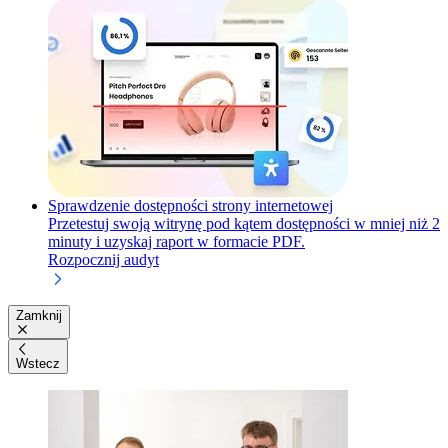
Sprawdzenie dostępności strony internetowej
Przetestuj swoją witrynę pod kątem dostępności w mniej niż 2
minuty i uzyskaj raport w formacie PDF.
Rozpocznij audyt
Zamknij
Wstecz