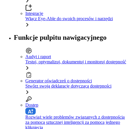
Integracje
Włącz Eye-Able do swoich procesów i narzędzi
Funkcje pulpitu nawigacyjnego
Audyt i raport
Testuj, optymalizuj, dokumentuj i monitoruj dostępność
Generator oświadczeń o dostępności
Stwórz swoją deklarację dotyczącą dostępności
Dostęp
Rozwiąż wiele problemów związanych z dostępnością
za pomocą sztucznej inteligencji za pomocą jednego
kliknięcia