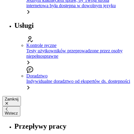
Jednym kliknięciem spraw, by Twoja strona
internetowa była dostępna w dowolnym języku
Usługi
Kontrole ręczne
Testy użytkowników przeprowadzone przez osoby
niepełnosprawne
Doradztwo
Indywidualne doradztwo od ekspertów ds. dostępności
Zamknij
Wstecz
Przepływy pracy