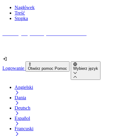
Nagłówek
Treść
Stopka
Jak dostępna jest Twoja strona internetowa?
Dowiedz się w mniej niż 2 minuty
Logowanie
Otwórz pomoc Pomoc
Wybierz język
Angielski
Dania
Deutsch
Español
Francuski