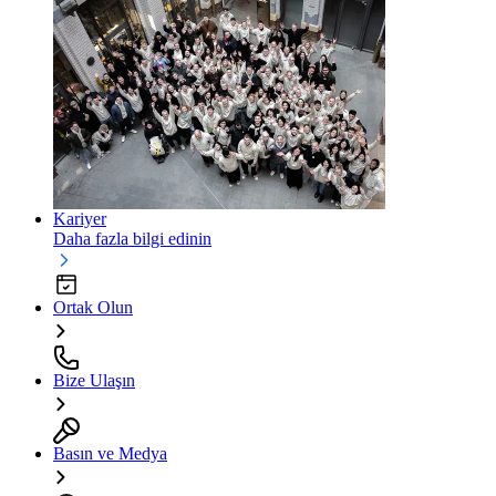
Kariyer
Daha fazla bilgi edinin
Ortak Olun
Bize Ulaşın
Basın ve Medya