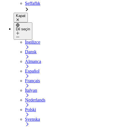
Şeffaflık
Kapat
Dil seçin
İngilizce
Dansk
Almanca
Español
Français
İtalyan
Nederlands
Polski
Svenska