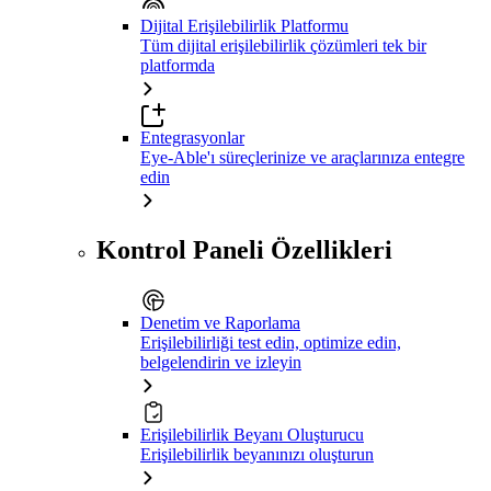
Dijital Erişilebilirlik Platformu
Tüm dijital erişilebilirlik çözümleri tek bir
platformda
Entegrasyonlar
Eye-Able'ı süreçlerinize ve araçlarınıza entegre
edin
Kontrol Paneli Özellikleri
Denetim ve Raporlama
Erişilebilirliği test edin, optimize edin,
belgelendirin ve izleyin
Erişilebilirlik Beyanı Oluşturucu
Erişilebilirlik beyanınızı oluşturun