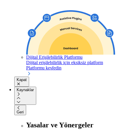
Dijital Erişilebilirlik Platformu
Dijital erişilebilirlik için eksiksiz platform
Platformu keşfedin
Kapat
Kaynaklar
Geri
Yasalar ve Yönergeler