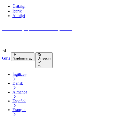
Üstbilgi
İçerik
Altbilgi
Web siteniz gerçekten ne kadar erişilebilir?
2 dakikadan kısa sürede öğrenin
Giriş
Yardımını aç
Dil seçin
İngilizce
Dansk
Almanca
Español
Français