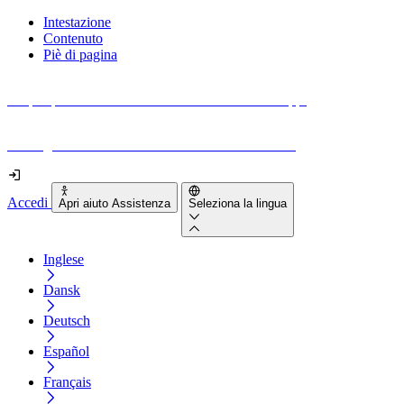
Intestazione
Contenuto
Piè di pagina
Scopri quanto sono accessibili il tuo sito e le tue app.
Prova gratuitamente il tuo sito e il nostro strumento
Accedi
Apri aiuto Assistenza
Seleziona la lingua
Inglese
Dansk
Deutsch
Español
Français