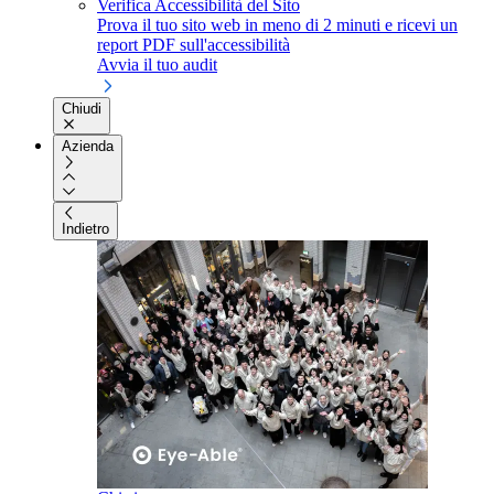
Verifica Accessibilità del Sito
Prova il tuo sito web in meno di 2 minuti e ricevi un
report PDF sull'accessibilità
Avvia il tuo audit
Chiudi
Azienda
Indietro