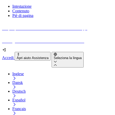
Intestazione
Contenuto
Piè di pagina
Scopri quanto sono accessibili il tuo sito e le tue app.
Prova gratuitamente il tuo sito e il nostro strumento
Accedi
Apri aiuto Assistenza
Seleziona la lingua
Inglese
Dansk
Deutsch
Español
Français