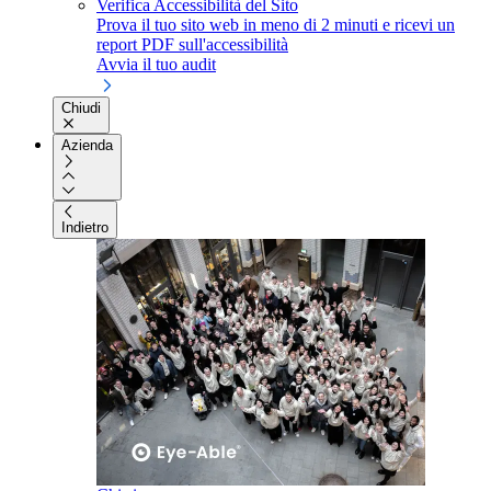
Verifica Accessibilità del Sito
Prova il tuo sito web in meno di 2 minuti e ricevi un
report PDF sull'accessibilità
Avvia il tuo audit
Chiudi
Azienda
Indietro