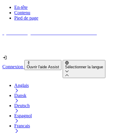
En-tête
Contenu
Pied de page
Quel est le degré d'accessibilité de votre site web ?
Découvrez-le en moins de 2 minutes
Connexion
Ouvrir l'aide Assist
Sélectionner la langue
Anglais
Dansk
Deutsch
Espagnol
Français