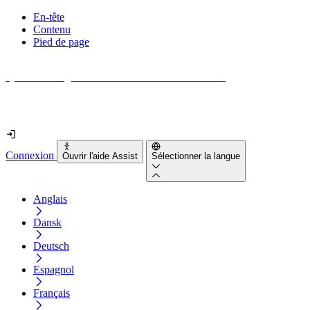
En-tête
Contenu
Pied de page
Quel est le degré d'accessibilité de votre site web ?
Découvrez-le en moins de 2 minutes
Connexion
Ouvrir l'aide Assist
Sélectionner la langue
Anglais
Dansk
Deutsch
Espagnol
Français