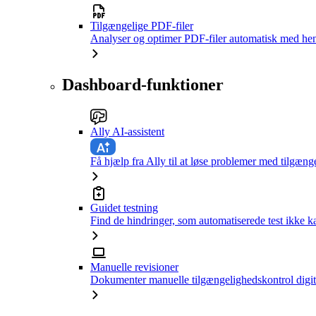
Tilgængelige PDF-filer
Analyser og optimer PDF-filer automatisk med hen
Dashboard-funktioner
Ally AI-assistent
Få hjælp fra Ally til at løse problemer med tilgæng
Guidet testning
Find de hindringer, som automatiserede test ikke 
Manuelle revisioner
Dokumenter manuelle tilgængelighedskontrol digit