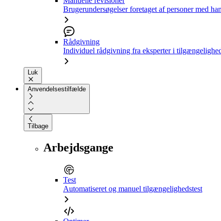
Manuelle revisioner
Brugerundersøgelser foretaget af personer med ha
Rådgivning
Individuel rådgivning fra eksperter i tilgængelighe
Luk
Anvendelsestilfælde
Tilbage
Arbejdsgange
Test
Automatiseret og manuel tilgængelighedstest