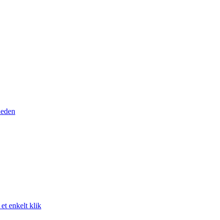
heden
t enkelt klik