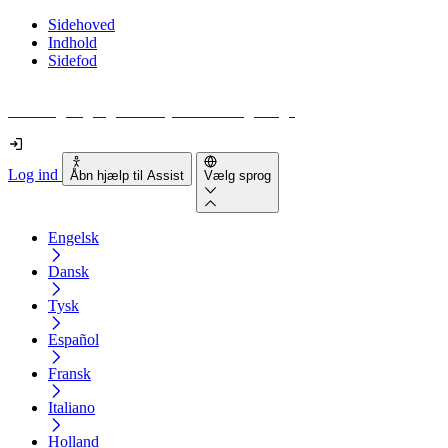
Sidehoved
Indhold
Sidefod
Hvor tilgængelig er din hjemmeside egentlig?
Log ind
Åbn hjælp til Assist
Vælg sprog
Engelsk
Dansk
Tysk
Español
Fransk
Italiano
Holland