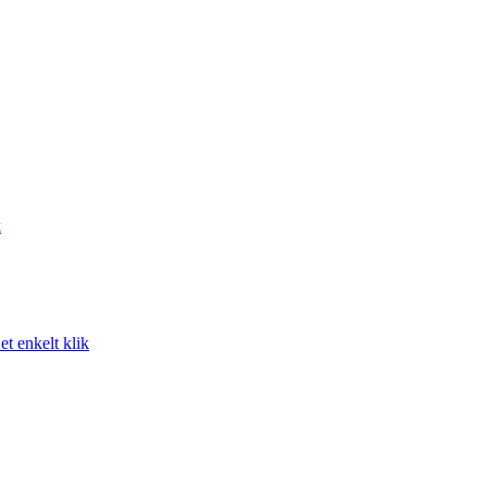
k
t enkelt klik