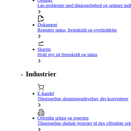
Optimer
Løs problemer med tilgængelighed og optimer ind
Dokument
Registrer status, fremskridt og overholdelse
Skærm
Hold styr på fremskridt og status
Industrier
E-handel
Tilgængelige shoppingoplevelser, der konverterer
Offentlig sektor og regering
Tilgængelige digitale tjenester til den offentlige sek