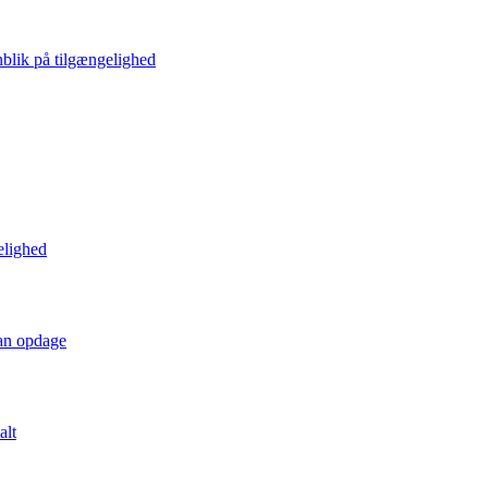
blik på tilgængelighed
elighed
kan opdage
alt