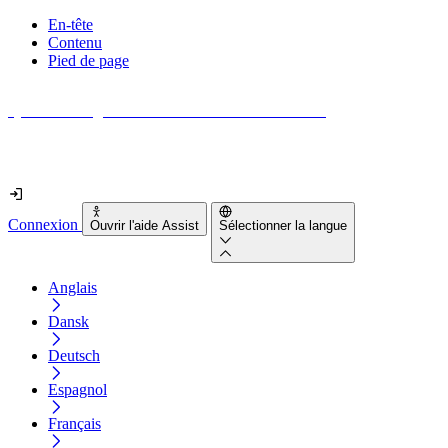
En-tête
Contenu
Pied de page
Quel est le degré d'accessibilité de votre site web ?
Découvrez-le en moins de 2 minutes
Connexion
Ouvrir l'aide Assist
Sélectionner la langue
Anglais
Dansk
Deutsch
Espagnol
Français