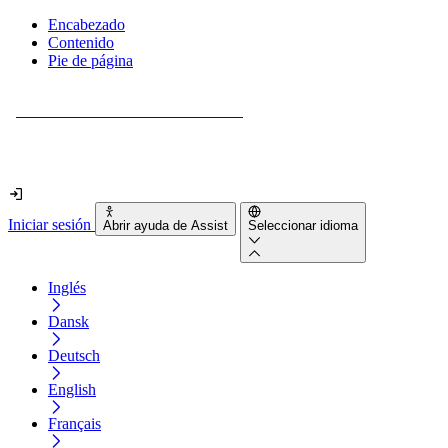
Encabezado
Contenido
Pie de página
¿Tu sitio web es realmente accesible?
Descúbrelo en menos de 2 minutos.
Iniciar sesión
Abrir ayuda de Assist
Seleccionar idioma
Inglés
Dansk
Deutsch
English
Français