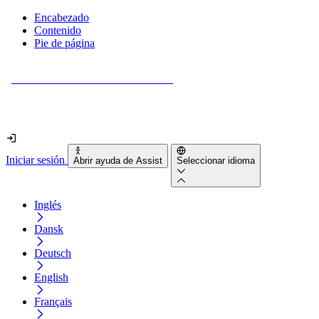
Encabezado
Contenido
Pie de página
¿Tu sitio web es realmente accesible?
Descúbrelo en menos de 2 minutos.
Iniciar sesión
Abrir ayuda de Assist
Seleccionar idioma
Inglés
Dansk
Deutsch
English
Français