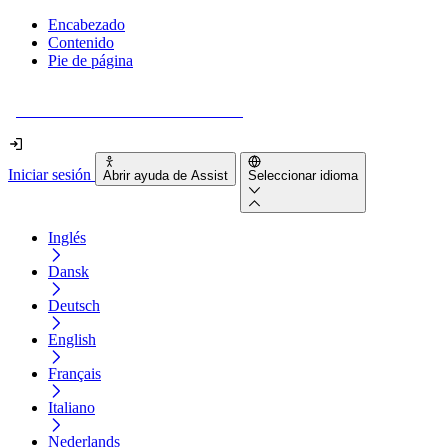
Encabezado
Contenido
Pie de página
¿Tu sitio web es realmente accesible?
Iniciar sesión
Abrir ayuda de Assist
Seleccionar idioma
Inglés
Dansk
Deutsch
English
Français
Italiano
Nederlands