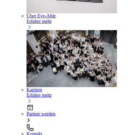
Über Eye-Able
Erfahre mehr
Karriere
Erfahre mehr
Partner werden
Kontakt