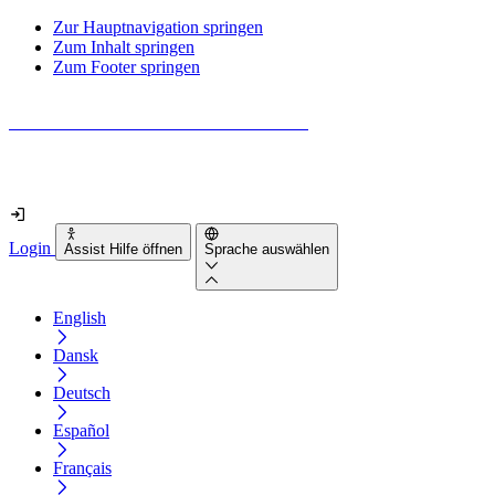
Zur Hauptnavigation springen
Zum Inhalt springen
Zum Footer springen
Wie barrierefrei ist deine Website wirklich?
Finde es in nur 2 Minuten heraus
Login
Assist Hilfe öffnen
Sprache auswählen
English
Dansk
Deutsch
Español
Français