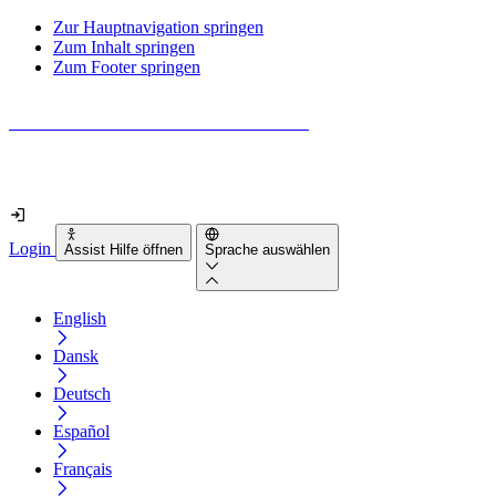
Zur Hauptnavigation springen
Zum Inhalt springen
Zum Footer springen
Wie barrierefrei ist deine Website wirklich?
Finde es in nur 2 Minuten heraus
Login
Assist Hilfe öffnen
Sprache auswählen
English
Dansk
Deutsch
Español
Français