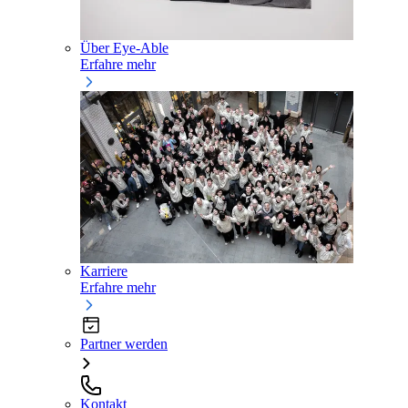
Über Eye-Able
Erfahre mehr
Karriere
Erfahre mehr
Partner werden
Kontakt