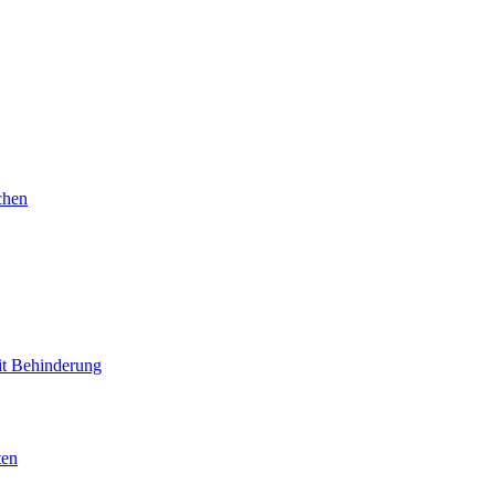
chen
mit Behinderung
ten