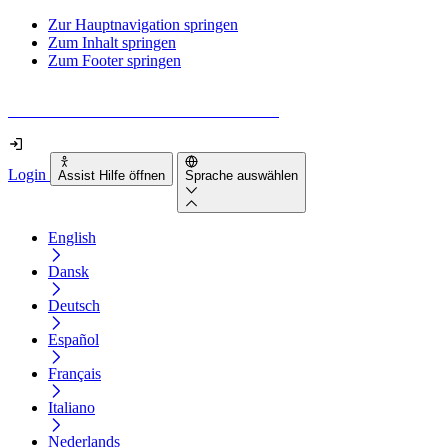
Zur Hauptnavigation springen
Zum Inhalt springen
Zum Footer springen
Wie barrierefrei ist deine Website wirklich?
Login
Assist Hilfe öffnen
Sprache auswählen
English
Dansk
Deutsch
Español
Français
Italiano
Nederlands