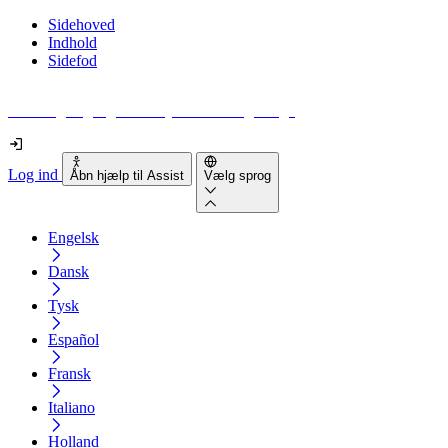
Sidehoved
Indhold
Sidefod
Hvor tilgængelig er din hjemmeside egentlig?
Log ind
Åbn hjælp til Assist
Vælg sprog
Engelsk
Dansk
Tysk
Español
Fransk
Italiano
Holland