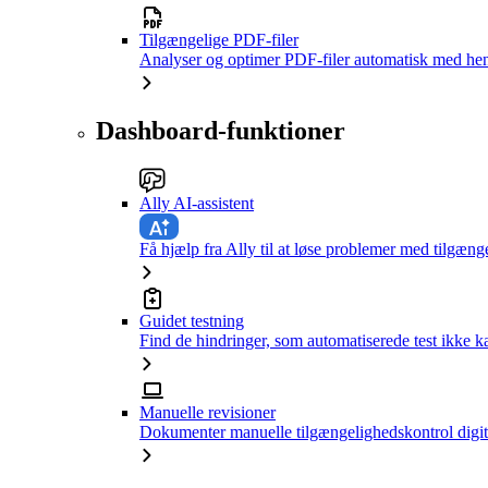
Tilgængelige PDF-filer
Analyser og optimer PDF-filer automatisk med hen
Dashboard-funktioner
Ally AI-assistent
Få hjælp fra Ally til at løse problemer med tilgæng
Guidet testning
Find de hindringer, som automatiserede test ikke 
Manuelle revisioner
Dokumenter manuelle tilgængelighedskontrol digit