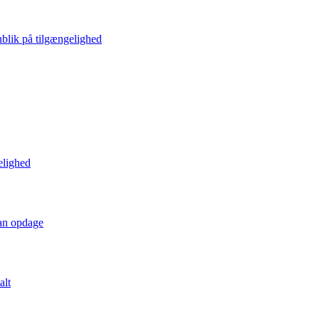
blik på tilgængelighed
elighed
kan opdage
alt