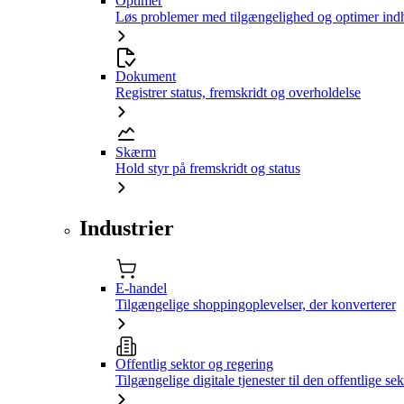
Optimer
Løs problemer med tilgængelighed og optimer ind
Dokument
Registrer status, fremskridt og overholdelse
Skærm
Hold styr på fremskridt og status
Industrier
E-handel
Tilgængelige shoppingoplevelser, der konverterer
Offentlig sektor og regering
Tilgængelige digitale tjenester til den offentlige sek