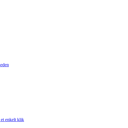
heden
t enkelt klik