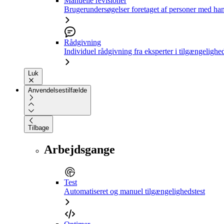
Manuelle revisioner
Brugerundersøgelser foretaget af personer med ha
Rådgivning
Individuel rådgivning fra eksperter i tilgængelighe
Luk
Anvendelsestilfælde
Tilbage
Arbejdsgange
Test
Automatiseret og manuel tilgængelighedstest