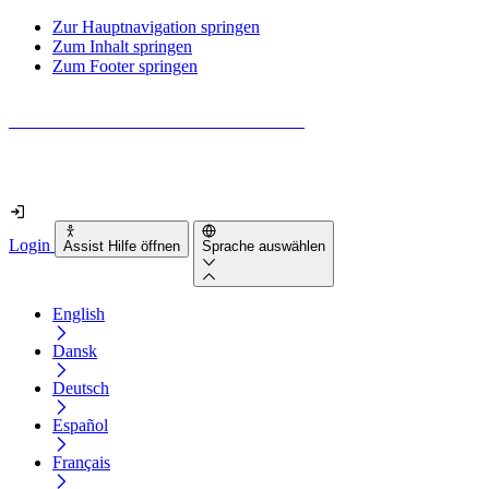
Zur Hauptnavigation springen
Zum Inhalt springen
Zum Footer springen
Wie barrierefrei ist deine Website wirklich?
Finde es in nur 2 Minuten heraus
Login
Assist Hilfe öffnen
Sprache auswählen
English
Dansk
Deutsch
Español
Français