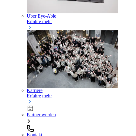
Über Eye-Able
Erfahre mehr
Karriere
Erfahre mehr
Partner werden
Kontakt