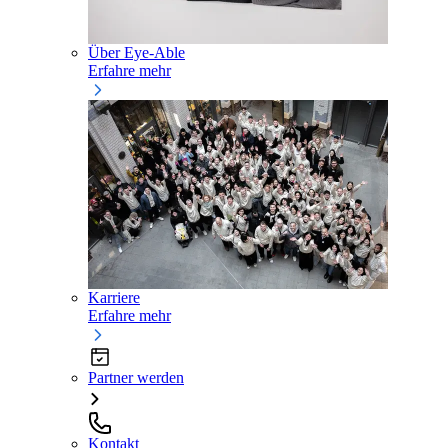
Über Eye-Able
Erfahre mehr
Karriere
Erfahre mehr
Partner werden
Kontakt