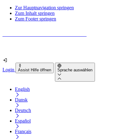
Zur Hauptnavigation springen
Zum Inhalt springen
Zum Footer springen
Wie barrierefrei ist deine Website wirklich?
Finde es in nur 2 Minuten heraus
Login
Assist Hilfe öffnen
Sprache auswählen
English
Dansk
Deutsch
Español
Français