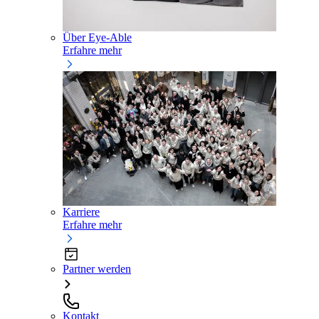
Über Eye-Able
Erfahre mehr
Karriere
Erfahre mehr
Partner werden
Kontakt