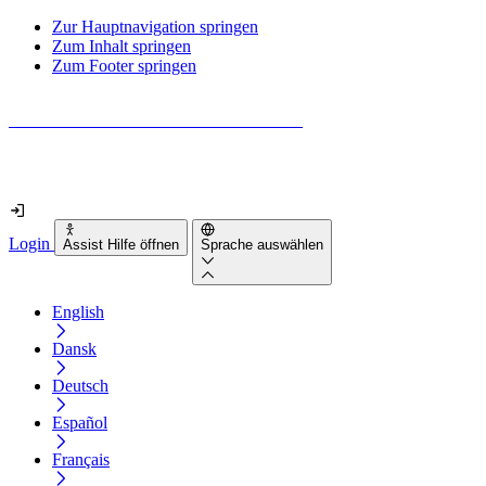
Zur Hauptnavigation springen
Zum Inhalt springen
Zum Footer springen
Wie barrierefrei ist deine Website wirklich?
Finde es in nur 2 Minuten heraus
Login
Assist Hilfe öffnen
Sprache auswählen
English
Dansk
Deutsch
Español
Français