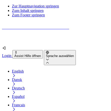
Zur Hauptnavigation springen
Zum Inhalt springen
Zum Footer springen
Wie barrierefrei ist deine Website wirklich?
Finde es in nur 2 Minuten heraus
Login
Assist Hilfe öffnen
Sprache auswählen
English
Dansk
Deutsch
Español
Français