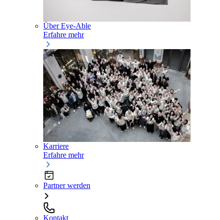
Über Eye-Able
Erfahre mehr
Karriere
Erfahre mehr
Partner werden
Kontakt