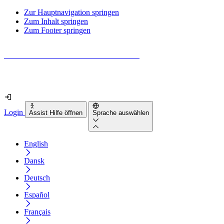
Zur Hauptnavigation springen
Zum Inhalt springen
Zum Footer springen
Wie barrierefrei ist deine Website wirklich?
Finde es in nur 2 Minuten heraus
Login
Assist Hilfe öffnen
Sprache auswählen
English
Dansk
Deutsch
Español
Français