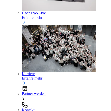
Über Eye-Able
Erfahre mehr
Karriere
Erfahre mehr
Partner werden
Kontakt