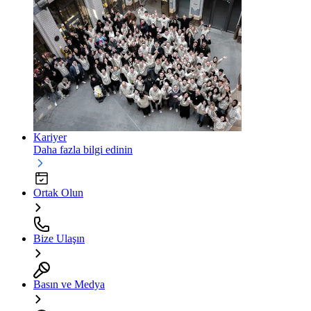
Kariyer
Daha fazla bilgi edinin
Ortak Olun
Bize Ulaşın
Basın ve Medya