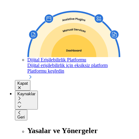
Dijital Erişilebilirlik Platformu
Dijital erişilebilirlik için eksiksiz platform
Platformu keşfedin
Kapat
Kaynaklar
Geri
Yasalar ve Yönergeler