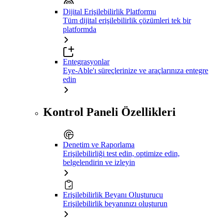
Dijital Erişilebilirlik Platformu
Tüm dijital erişilebilirlik çözümleri tek bir
platformda
Entegrasyonlar
Eye-Able'ı süreçlerinize ve araçlarınıza entegre
edin
Kontrol Paneli Özellikleri
Denetim ve Raporlama
Erişilebilirliği test edin, optimize edin,
belgelendirin ve izleyin
Erişilebilirlik Beyanı Oluşturucu
Erişilebilirlik beyanınızı oluşturun