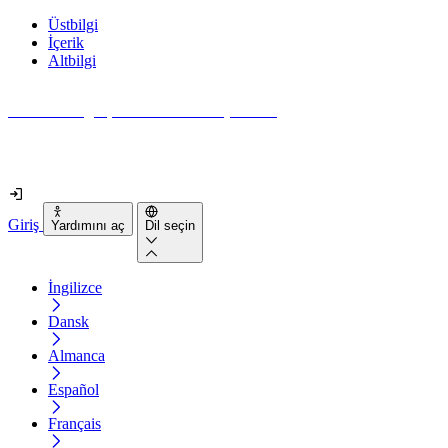
Üstbilgi
İçerik
Altbilgi
Web siteniz gerçekten ne kadar erişilebilir?
2 dakikadan kısa sürede öğrenin
Giriş
Yardımını aç
Dil seçin
İngilizce
Dansk
Almanca
Español
Français