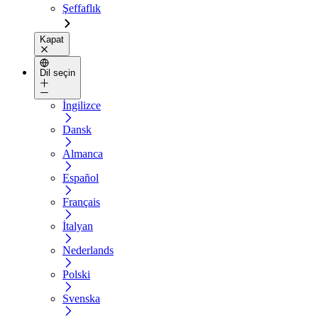
Şeffaflık
Kapat
Dil seçin
İngilizce
Dansk
Almanca
Español
Français
İtalyan
Nederlands
Polski
Svenska