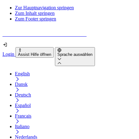
Zur Hauptnavigation springen
Zum Inhalt springen
Zum Footer springen
Wie barrierefrei ist deine Website wirklich?
Login
Assist Hilfe öffnen
Sprache auswählen
English
Dansk
Deutsch
Español
Français
Italiano
Nederlands