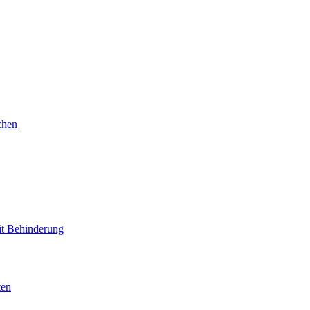
chen
mit Behinderung
ten