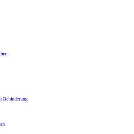
chen
mit Behinderung
ten