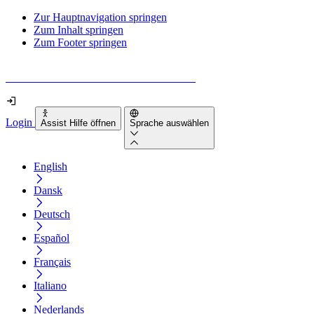
Zur Hauptnavigation springen
Zum Inhalt springen
Zum Footer springen
Wie barrierefrei ist deine Website wirklich?
Login
Assist Hilfe öffnen
Sprache auswählen
English
Dansk
Deutsch
Español
Français
Italiano
Nederlands