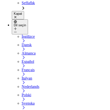
Şeffaflık
Kapat
Dil seçin
İngilizce
Dansk
Almanca
Español
Français
İtalyan
Nederlands
Polski
Svenska