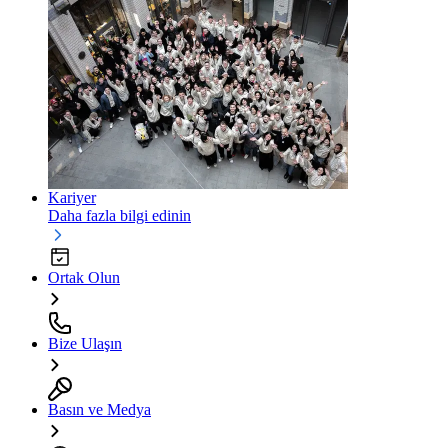
Kariyer
Daha fazla bilgi edinin
Ortak Olun
Bize Ulaşın
Basın ve Medya