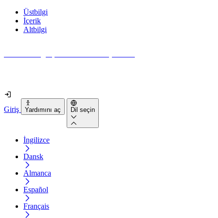
Üstbilgi
İçerik
Altbilgi
Web siteniz gerçekten ne kadar erişilebilir?
2 dakikadan kısa sürede öğrenin
Giriş
Yardımını aç
Dil seçin
İngilizce
Dansk
Almanca
Español
Français