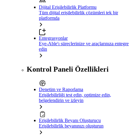
Dijital Erişilebilirlik Platformu
Tüm dijital erişilebilirlik çözümleri tek bir
platformda
Entegrasyonlar
Eye-Able'ı süreçlerinize ve araçlarınıza entegre
edin
Kontrol Paneli Özellikleri
Denetim ve Raporlama
Erişilebilirliği test edin, optimize edin,
belgelendirin ve izleyin
Erişilebilirlik Beyanı Oluşturucu
Erişilebilirlik beyanınızı oluşturun