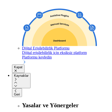
Dijital Erişilebilirlik Platformu
Dijital erişilebilirlik için eksiksiz platform
Platformu keşfedin
Kapat
Kaynaklar
Geri
Yasalar ve Yönergeler