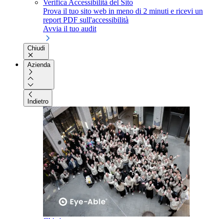
Verifica Accessibilità del Sito
Prova il tuo sito web in meno di 2 minuti e ricevi un
report PDF sull'accessibilità
Avvia il tuo audit
Chiudi
Azienda
Indietro