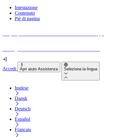
Intestazione
Contenuto
Piè di pagina
Scopri quanto sono accessibili il tuo sito e le tue app.
Prova gratuitamente il tuo sito e il nostro strumento
Accedi
Apri aiuto Assistenza
Seleziona la lingua
Inglese
Dansk
Deutsch
Español
Français