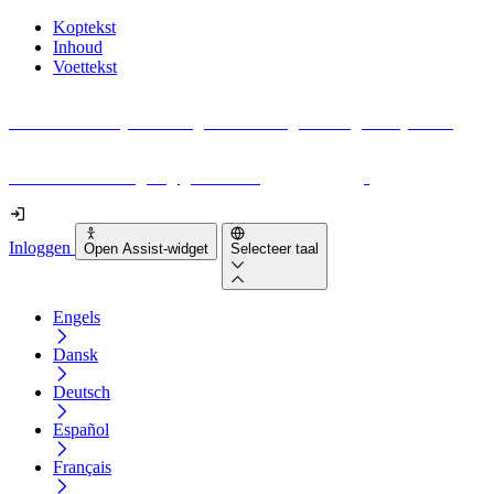
Koptekst
Inhoud
Voettekst
Geen idee waar je moet beginnen met digitale toegankelijkheid?
Download vandaag nog gratis onze
EAA-checklist
!
Inloggen
Open Assist-widget
Selecteer taal
Engels
Dansk
Deutsch
Español
Français