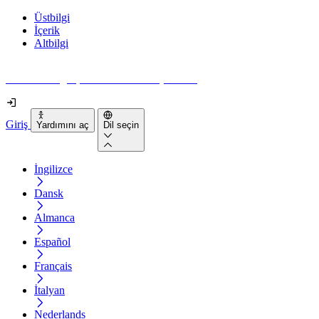
Üstbilgi
İçerik
Altbilgi
Web siteniz gerçekten ne kadar erişilebilir?
Giriş
Yardımını aç
Dil seçin
İngilizce
Dansk
Almanca
Español
Français
İtalyan
Nederlands