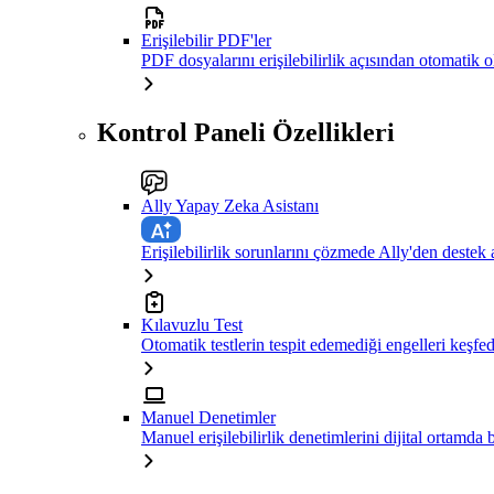
Erişilebilir PDF'ler
PDF dosyalarını erişilebilirlik açısından otomatik 
Kontrol Paneli Özellikleri
Ally Yapay Zeka Asistanı
Erişilebilirlik sorunlarını çözmede Ally'den destek 
Kılavuzlu Test
Otomatik testlerin tespit edemediği engelleri keşfe
Manuel Denetimler
Manuel erişilebilirlik denetimlerini dijital ortamda