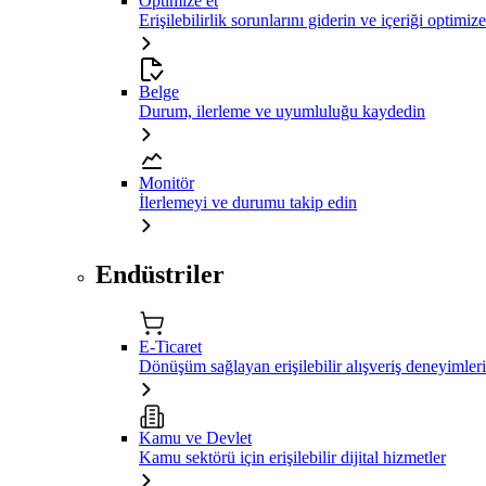
Optimize et
Erişilebilirlik sorunlarını giderin ve içeriği optimiz
Belge
Durum, ilerleme ve uyumluluğu kaydedin
Monitör
İlerlemeyi ve durumu takip edin
Endüstriler
E-Ticaret
Dönüşüm sağlayan erişilebilir alışveriş deneyimleri
Kamu ve Devlet
Kamu sektörü için erişilebilir dijital hizmetler