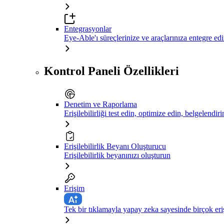
Entegrasyonlar
Eye-Able'ı süreçlerinize ve araçlarınıza entegre ed
Kontrol Paneli Özellikleri
Denetim ve Raporlama
Erişilebilirliği test edin, optimize edin, belgelendiri
Erişilebilirlik Beyanı Oluşturucu
Erişilebilirlik beyanınızı oluşturun
Erişim
Tek bir tıklamayla yapay zeka sayesinde birçok eriş