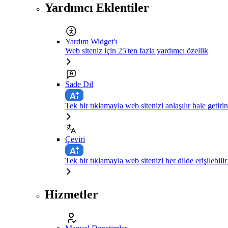
Yardımcı Eklentiler
Yardım Widget'ı
Web siteniz için 25'ten fazla yardımcı özellik
Sade Dil
Tek bir tıklamayla web sitenizi anlaşılır hale getirin
Çeviri
Tek bir tıklamayla web sitenizi her dilde erişilebilir
Hizmetler