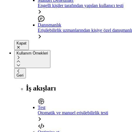
Manuel Denetimler
Engelli kişiler tarafından yapılan kullanıcı testi
Danışmanlık
Erişilebilirlik uzmanlarından kişiye özel danışmanl
Kapat
Kullanım Örnekleri
Geri
İş akışları
Test
Otomatik ve manuel erişilebilirlik testi