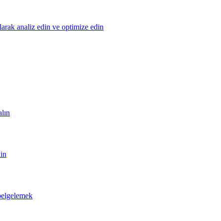
olarak analiz edin ve optimize edin
alın
din
 belgelemek