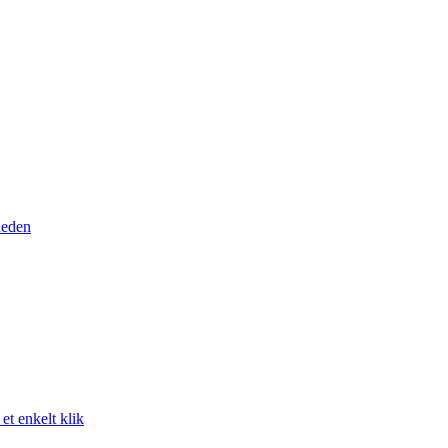
heden
t enkelt klik