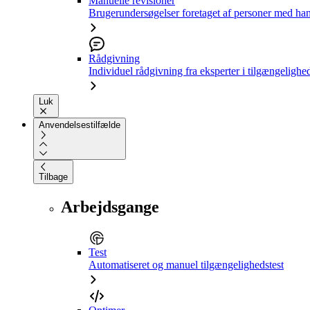
Manuelle revisioner
Brugerundersøgelser foretaget af personer med ha
Rådgivning
Individuel rådgivning fra eksperter i tilgængelighe
Luk
Anvendelsestilfælde
Tilbage
Arbejdsgange
Test
Automatiseret og manuel tilgængelighedstest