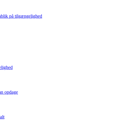
blik på tilgængelighed
elighed
kan opdage
alt