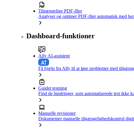
Tilgængelige PDF-filer
Analyser og optimer PDF-filer automatisk med hen
Dashboard-funktioner
Ally AI-assistent
Få hjælp fra Ally til at løse problemer med tilgæng
Guidet testning
Find de hindringer, som automatiserede test ikke 
Manuelle revisioner
Dokumenter manuelle tilgængelighedskontrol digit