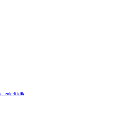
k
t enkelt klik