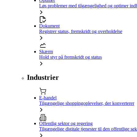
Optimer
Løs problemer med tilgængelighed og optimer ind
Dokument
Registrer status, fremskridt og overholdelse
Skærm
Hold styr på fremskridt og status
Industrier
E-handel
Tilgængelige shoppingoplevelser, der konverterer
Offentlig sektor og regering
Tilgængelige digitale tjenester til den offentlige sek