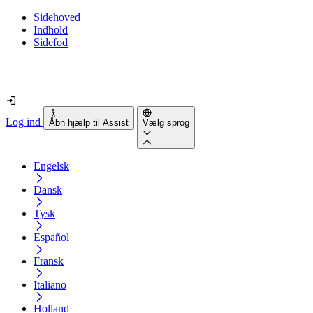
Sidehoved
Indhold
Sidefod
Hvor tilgængelig er din hjemmeside egentlig?
Log ind
Åbn hjælp til Assist
Vælg sprog
Engelsk
Dansk
Tysk
Español
Fransk
Italiano
Holland