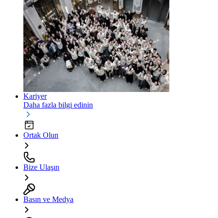
Kariyer
Daha fazla bilgi edinin
Ortak Olun
Bize Ulaşın
Basın ve Medya