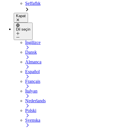
Şeffaflık
Kapat
Dil seçin
İngilizce
Dansk
Almanca
Español
Français
İtalyan
Nederlands
Polski
Svenska