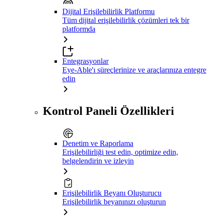
Dijital Erişilebilirlik Platformu
Tüm dijital erişilebilirlik çözümleri tek bir
platformda
Entegrasyonlar
Eye-Able'ı süreçlerinize ve araçlarınıza entegre
edin
Kontrol Paneli Özellikleri
Denetim ve Raporlama
Erişilebilirliği test edin, optimize edin,
belgelendirin ve izleyin
Erişilebilirlik Beyanı Oluşturucu
Erişilebilirlik beyanınızı oluşturun