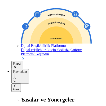
Dijital Erişilebilirlik Platformu
Dijital erişilebilirlik için eksiksiz platform
Platformu keşfedin
Kapat
Kaynaklar
Geri
Yasalar ve Yönergeler