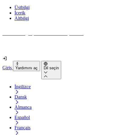
Üstbilgi
İçerik
Altbilgi
Web siteniz gerçekten ne kadar erişilebilir?
2 dakikadan kısa sürede öğrenin
Giriş
Yardımını aç
Dil seçin
İngilizce
Dansk
Almanca
Español
Français