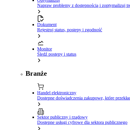
Optymalizuj
Napraw problemy z dostępnością i zoptymalizuj tr
Dokument
Rejestruj status, postępy i zgodność
Monitor
Śledź postępy i status
Branże
Handel elektroniczny
Dostępne doświadczenia zakupowe, które przekład
Sektor publiczny i rządowy
Dostępne usługi cyfrowe dla sektora publicznego