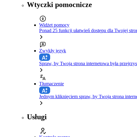
Wtyczki pomocnicze
Widżet pomocy
Ponad 25 funkcji ułatwień dostępu dla Twojej stro
Zwykły język
Spraw, by Twoja strona internetowa była przejrzys
Tłumaczenie
Jednym kliknięciem spraw, by Twoja strona inte
Usługi