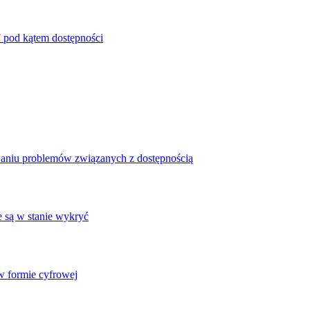
 pod kątem dostępności
waniu problemów związanych z dostępnością
e są w stanie wykryć
 formie cyfrowej