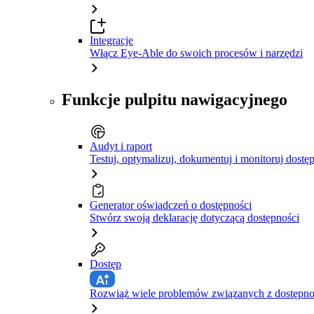
Integracje
Włącz Eye-Able do swoich procesów i narzędzi
Funkcje pulpitu nawigacyjnego
Audyt i raport
Testuj, optymalizuj, dokumentuj i monitoruj dostę
Generator oświadczeń o dostępności
Stwórz swoją deklarację dotyczącą dostępności
Dostęp
Rozwiąż wiele problemów związanych z dostępnośc