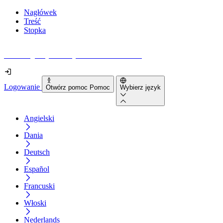
Nagłówek
Treść
Stopka
Jak dostępna jest Twoja strona internetowa?
Logowanie
Otwórz pomoc Pomoc
Wybierz język
Angielski
Dania
Deutsch
Español
Francuski
Włoski
Nederlands