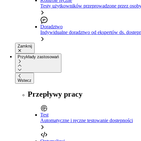
Kontrole ręczne
Testy użytkowników przeprowadzone przez osoby
Doradztwo
Indywidualne doradztwo od ekspertów ds. dostępn
Zamknij
Przykłady zastosowań
Wstecz
Przepływy pracy
Test
Automatyczne i ręczne testowanie dostępności