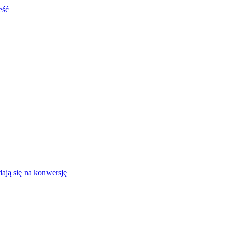
eść
ają się na konwersję