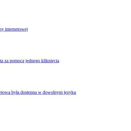
ny internetowej
ta za pomocą jednego kliknięcia
rnetowa była dostępna w dowolnym języku