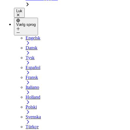
Luk
Vælg sprog
Engelsk
Dansk
Tysk
Español
Fransk
Italiano
Holland
Polski
Svenska
Türkçe