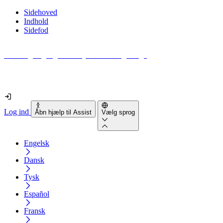
Sidehoved
Indhold
Sidefod
Hvor tilgængelig er din hjemmeside egentlig?
Find ud af det på mindre end 2 minutter
Log ind
Åbn hjælp til Assist
Vælg sprog
Engelsk
Dansk
Tysk
Español
Fransk