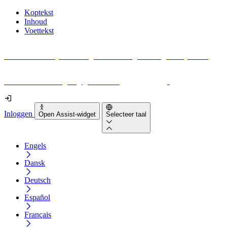
Koptekst
Inhoud
Voettekst
Geen idee waar je moet beginnen met digitale toegankelijkheid?
Download vandaag nog gratis onze
EAA-checklist
!
Inloggen
Open Assist-widget
Selecteer taal
Engels
Dansk
Deutsch
Español
Français