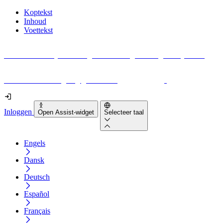
Koptekst
Inhoud
Voettekst
Geen idee waar je moet beginnen met digitale toegankelijkheid?
Download vandaag nog gratis onze
EAA-checklist
!
Inloggen
Open Assist-widget
Selecteer taal
Engels
Dansk
Deutsch
Español
Français