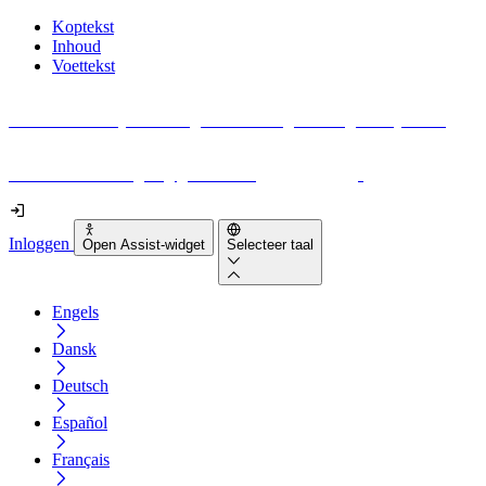
Koptekst
Inhoud
Voettekst
Geen idee waar je moet beginnen met digitale toegankelijkheid?
Download vandaag nog gratis onze
EAA-checklist
!
Inloggen
Open Assist-widget
Selecteer taal
Engels
Dansk
Deutsch
Español
Français