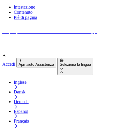
Intestazione
Contenuto
Piè di pagina
Scopri quanto sono accessibili il tuo sito e le tue app.
Prova gratuitamente il tuo sito e il nostro strumento
Accedi
Apri aiuto Assistenza
Seleziona la lingua
Inglese
Dansk
Deutsch
Español
Français