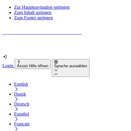
Zur Hauptnavigation springen
Zum Inhalt springen
Zum Footer springen
Wie barrierefrei ist deine Website wirklich?
Finde es in nur 2 Minuten heraus
Login
Assist Hilfe öffnen
Sprache auswählen
English
Dansk
Deutsch
Español
Français