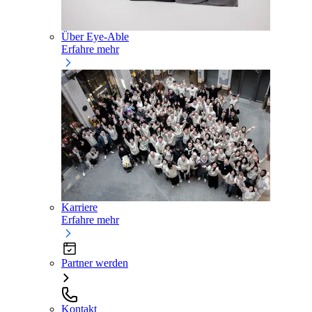
Über Eye-Able
Erfahre mehr
Karriere
Erfahre mehr
Partner werden
Kontakt