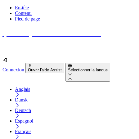
En-tête
Contenu
Pied de page
Quel est le degré d'accessibilité de votre site web ?
Découvrez-le en moins de 2 minutes
Connexion
Ouvrir l'aide Assist
Sélectionner la langue
Anglais
Dansk
Deutsch
Espagnol
Français