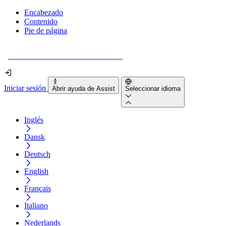
Encabezado
Contenido
Pie de página
¿Tu sitio web es realmente accesible?
Iniciar sesión
Abrir ayuda de Assist
Seleccionar idioma
Inglés
Dansk
Deutsch
English
Français
Italiano
Nederlands