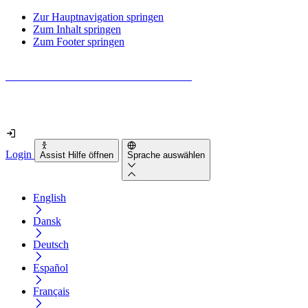
Zur Hauptnavigation springen
Zum Inhalt springen
Zum Footer springen
Wie barrierefrei ist deine Website wirklich?
Finde es in nur 2 Minuten heraus
Login
Assist Hilfe öffnen
Sprache auswählen
English
Dansk
Deutsch
Español
Français