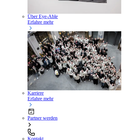
Über Eye-Able
Erfahre mehr
Karriere
Erfahre mehr
Partner werden
Kontakt