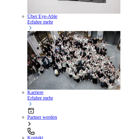
Über Eye-Able
Erfahre mehr
Karriere
Erfahre mehr
Partner werden
Kontakt