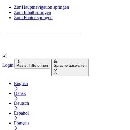
Zur Hauptnavigation springen
Zum Inhalt springen
Zum Footer springen
Wie barrierefrei ist deine Website wirklich?
Finde es in nur 2 Minuten heraus
Login
Assist Hilfe öffnen
Sprache auswählen
English
Dansk
Deutsch
Español
Français