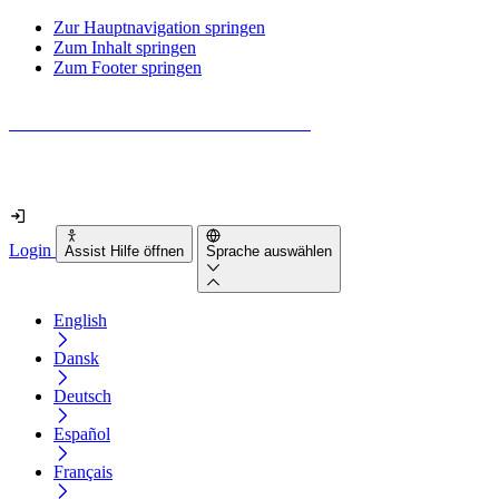
Zur Hauptnavigation springen
Zum Inhalt springen
Zum Footer springen
Wie barrierefrei ist deine Website wirklich?
Finde es in nur 2 Minuten heraus
Login
Assist Hilfe öffnen
Sprache auswählen
English
Dansk
Deutsch
Español
Français