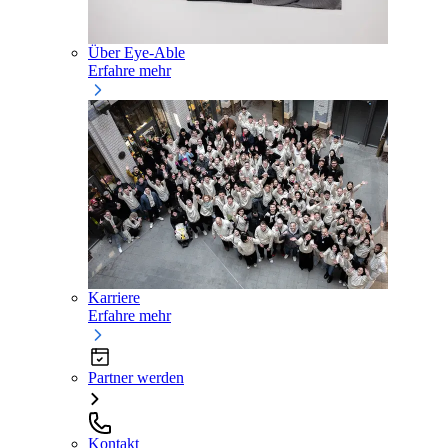
Über Eye-Able
Erfahre mehr
Karriere
Erfahre mehr
Partner werden
Kontakt