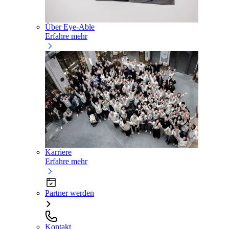
Über Eye-Able
Erfahre mehr
Karriere
Erfahre mehr
Partner werden
Kontakt