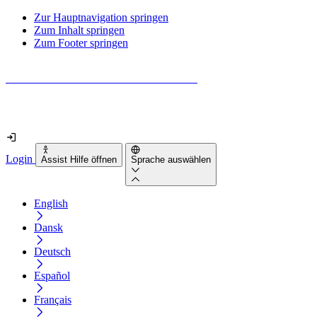
Zur Hauptnavigation springen
Zum Inhalt springen
Zum Footer springen
Wie barrierefrei ist deine Website wirklich?
Finde es in nur 2 Minuten heraus
Login
Assist Hilfe öffnen
Sprache auswählen
English
Dansk
Deutsch
Español
Français