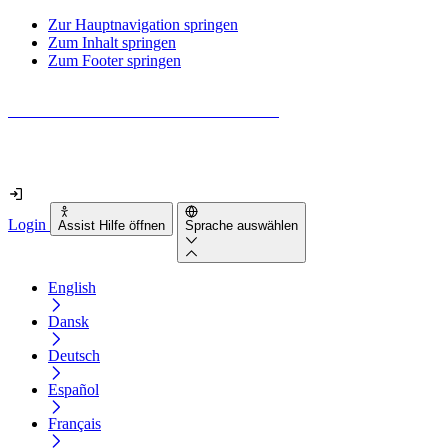
Zur Hauptnavigation springen
Zum Inhalt springen
Zum Footer springen
Wie barrierefrei ist deine Website wirklich?
Finde es in nur 2 Minuten heraus
Login
Assist Hilfe öffnen
Sprache auswählen
English
Dansk
Deutsch
Español
Français