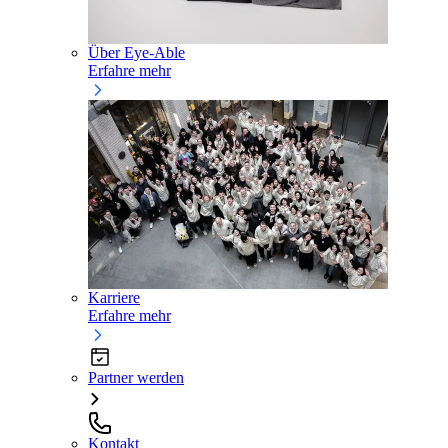
Über Eye-Able
Erfahre mehr
Karriere
Erfahre mehr
Partner werden
Kontakt