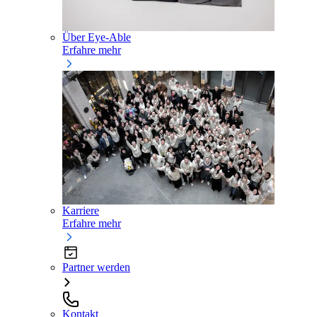
Über Eye-Able
Erfahre mehr
Karriere
Erfahre mehr
Partner werden
Kontakt