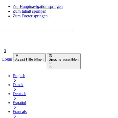
Zur Hauptnavigation springen
Zum Inhalt springen
Zum Footer springen
Wie barrierefrei ist deine Website wirklich?
Finde es in nur 2 Minuten heraus
Login
Assist Hilfe öffnen
Sprache auswählen
English
Dansk
Deutsch
Español
Français