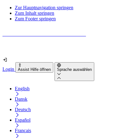
Zur Hauptnavigation springen
Zum Inhalt springen
Zum Footer springen
Wie barrierefrei ist deine Website wirklich?
Finde es in nur 2 Minuten heraus
Login
Assist Hilfe öffnen
Sprache auswählen
English
Dansk
Deutsch
Español
Français