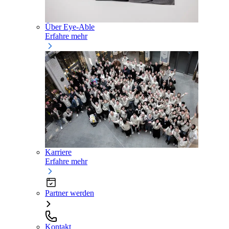
Über Eye-Able
Erfahre mehr
Karriere
Erfahre mehr
Partner werden
Kontakt