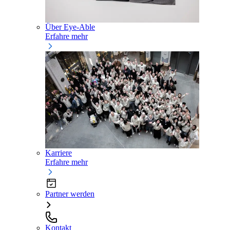
Über Eye-Able
Erfahre mehr
Karriere
Erfahre mehr
Partner werden
Kontakt