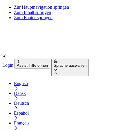
Zur Hauptnavigation springen
Zum Inhalt springen
Zum Footer springen
Wie barrierefrei ist deine Website wirklich?
Finde es in nur 2 Minuten heraus
Login
Assist Hilfe öffnen
Sprache auswählen
English
Dansk
Deutsch
Español
Français