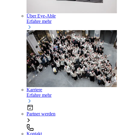
Über Eye-Able
Erfahre mehr
Karriere
Erfahre mehr
Partner werden
Kontakt