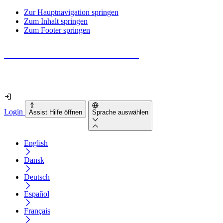
Zur Hauptnavigation springen
Zum Inhalt springen
Zum Footer springen
Wie barrierefrei ist deine Website wirklich?
Finde es in nur 2 Minuten heraus
Login
Assist Hilfe öffnen
Sprache auswählen
English
Dansk
Deutsch
Español
Français