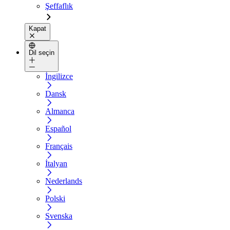
Şeffaflık
Kapat
Dil seçin
İngilizce
Dansk
Almanca
Español
Français
İtalyan
Nederlands
Polski
Svenska