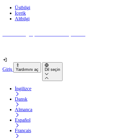
Üstbilgi
İçerik
Altbilgi
Web siteniz gerçekten ne kadar erişilebilir?
2 dakikadan kısa sürede öğrenin
Giriş
Yardımını aç
Dil seçin
İngilizce
Dansk
Almanca
Español
Français