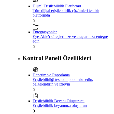
Dijital Erişilebilirlik Platformu
Tüm dijital erişilebilirlik çözümleri tek bir
platformda
Entegrasyonlar
Eye-Able'ı süreçlerinize ve araçlarınıza entegre
edin
Kontrol Paneli Özellikleri
Denetim ve Raporlama
Erişilebilirliği test edin, optimize edin,
belgelendirin ve izleyin
Erişilebilirlik Beyanı Oluşturucu
Erişilebilirlik beyanınızı oluşturun