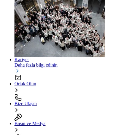
Kariyer
Daha fazla bilgi edinin
Ortak Olun
Bize Ulaşın
Basın ve Medya