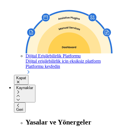
Dijital Erişilebilirlik Platformu
Dijital erişilebilirlik için eksiksiz platform
Platformu keşfedin
Kapat
Kaynaklar
Geri
Yasalar ve Yönergeler