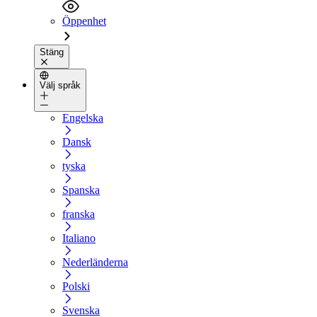
Öppenhet
Stäng
Välj språk
Engelska
Dansk
tyska
Spanska
franska
Italiano
Nederländerna
Polski
Svenska