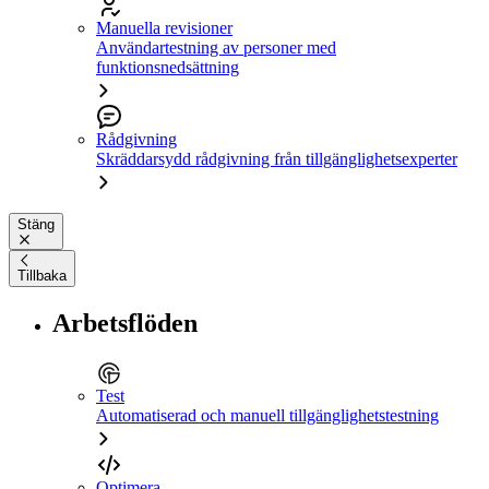
Manuella revisioner
Användartestning av personer med
funktionsnedsättning
Rådgivning
Skräddarsydd rådgivning från tillgänglighetsexperter
Stäng
Tillbaka
Arbetsflöden
Test
Automatiserad och manuell tillgänglighetstestning
Optimera