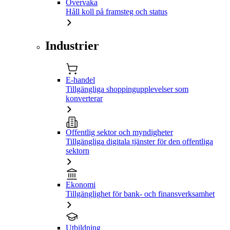
Övervaka
Håll koll på framsteg och status
Industrier
E-handel
Tillgängliga shoppingupplevelser som
konverterar
Offentlig sektor och myndigheter
Tillgängliga digitala tjänster för den offentliga
sektorn
Ekonomi
Tillgänglighet för bank- och finansverksamhet
Utbildning