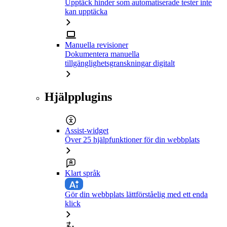
Upptäck hinder som automatiserade tester inte
kan upptäcka
Manuella revisioner
Dokumentera manuella
tillgänglighetsgranskningar digitalt
Hjälpplugins
Assist-widget
Över 25 hjälpfunktioner för din webbplats
Klart språk
Gör din webbplats lättförståelig med ett enda
klick