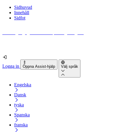
Sidhuvud
Innehåll
Sidfot
Hur tillgänglig är din webbplats egentligen?
Ta reda på det på mindre än 2 minuter
Logga in
Öppna Assist-hjälp
Välj språk
Engelska
Dansk
tyska
Spanska
franska